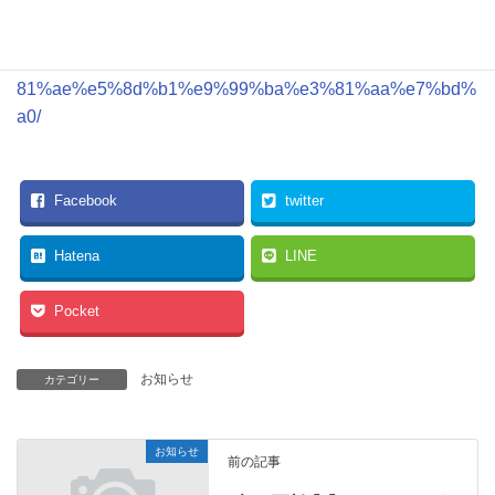
%81%ae%e2%97%8b%e2%97%8b%e5%88%86%e3%81
%8c%e4%ba%8b%e6%95%85%e3%82%92%e6%8b%9b
%e3%81%8f%ef%bc%81%e6%9c%9d%e5%a4%95%e3%
81%ae%e5%8d%b1%e9%99%ba%e3%81%aa%e7%bd%
a0/
Facebook
twitter
Hatena
LINE
Pocket
お知らせ
カテゴリー
お知らせ
前の記事