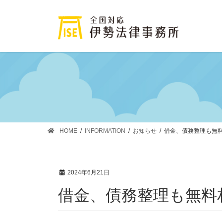
コ
ナ
ン
ビ
テ
ゲ
ン
ー
ツ
シ
に
ョ
移
ン
動
に
移
動
HOME
INFORMATION
お知らせ
借金、債務整理も無
2024年6月21日
借金、債務整理も無料