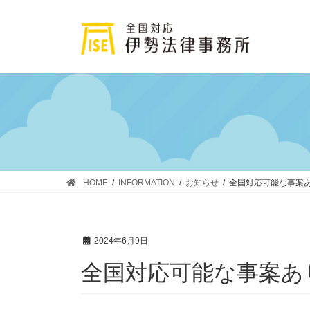
コ
ナ
ン
ビ
テ
ゲ
ン
ー
ツ
シ
に
ョ
移
ン
動
に
移
動
HOME
INFORMATION
お知らせ
全国対応可能な事案
2024年6月9日
全国対応可能な事案あ