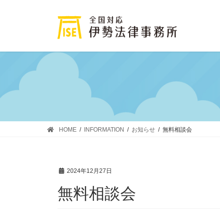
コ
ナ
ン
ビ
テ
ゲ
ン
ー
ツ
シ
に
ョ
移
ン
動
に
移
動
HOME
INFORMATION
お知らせ
無料相談会
2024年12月27日
無料相談会