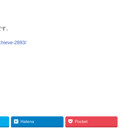
です。
chieve-2893/
Hatena
Pocket