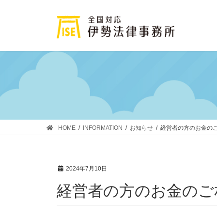
コ
ナ
ン
ビ
テ
ゲ
ン
ー
ツ
シ
に
ョ
移
ン
動
に
移
動
HOME
INFORMATION
お知らせ
経営者の方のお金の
2024年7月10日
経営者の方のお金のご