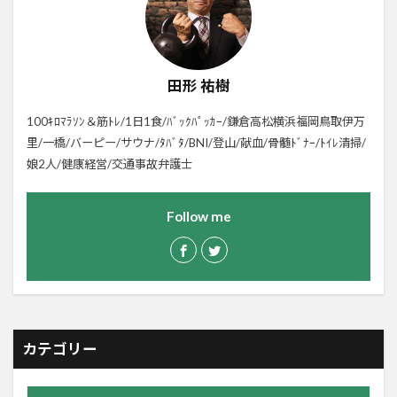
田形 祐樹
100ｷﾛﾏﾗｿﾝ＆筋ﾄﾚ/1日1食/ﾊﾞｯｸﾊﾟｯｶｰ/鎌倉高松横浜福岡鳥取伊万
里/一橋/バーピー/サウナ/ﾀﾊﾞﾀ/BNI/登山/献血/骨髄ﾄﾞﾅｰ/ﾄｲﾚ清掃/
娘2人/健康経営/交通事故弁護士
Follow me
カテゴリー