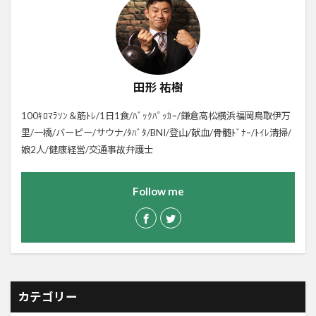
田形 祐樹
100ｷﾛﾏﾗｿﾝ＆筋ﾄﾚ/1日1食/ﾊﾞｯｸﾊﾟｯｶｰ/鎌倉高松横浜福岡鳥取伊万
里/一橋/バーピー/サウナ/ﾀﾊﾞﾀ/BNI/登山/献血/骨髄ﾄﾞﾅｰ/ﾄｲﾚ清掃/
娘2人/健康経営/交通事故弁護士
Follow me
カテゴリー