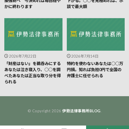
接強制へ 今決めれば毎回穏や
下がる。○○を見極めれば、示
かに終わります
談で最大額
2026年7月22日
2026年7月14日
「財産はない」を鵜呑みにする
特約を使わないあなたは○○万
あなたは泣き寝入り、○○を調
円損。知れば負担0円で全国の
べたあなたは正当な取り分を得
弁護士に任せられる
られる
© Copyright 2026
伊勢法律事務所BLOG
.